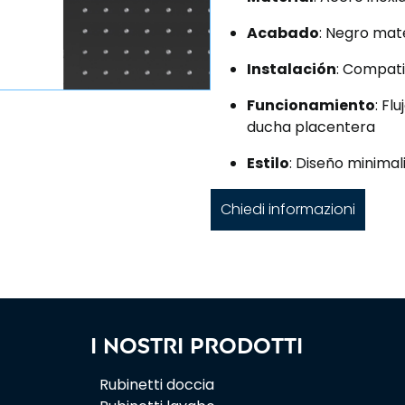
Acabado
: Negro mat
Instalación
: Compati
Funcionamiento
: Fl
ducha placentera
Estilo
: Diseño minima
Chiedi informazioni
I nostri prodotti
Rubinetti doccia