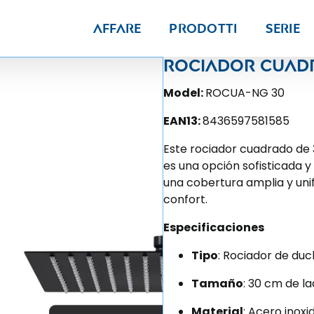
Affare
Prodotti
Serie
Rociador cuad
Model:
ROCUA-NG 30
EAN13:
8436597581585
Este rociador cuadrado de
es una opción sofisticada 
una cobertura amplia y uni
confort.
Especificaciones
Tipo
: Rociador de du
Tamaño
: 30 cm de l
Material
: Acero inox