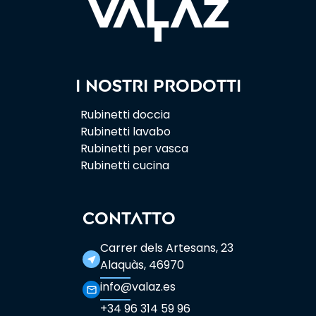
I nostri prodotti
Rubinetti doccia
Rubinetti lavabo
Rubinetti per vasca
Rubinetti cucina
CONTATTO
Carrer dels Artesans, 23
near_me
Alaquàs, 46970
info@valaz.es
mail_outline
+34 96 314 59 96