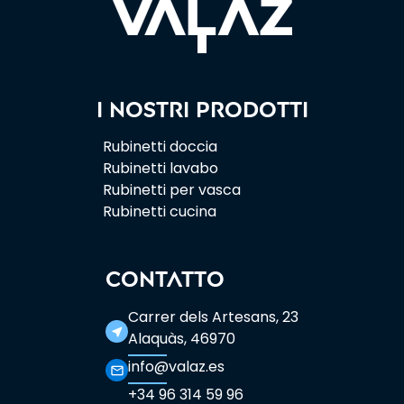
I nostri prodotti
Rubinetti doccia
Rubinetti lavabo
Rubinetti per vasca
Rubinetti cucina
CONTATTO
Carrer dels Artesans, 23
near_me
Alaquàs, 46970
info@valaz.es
mail_outline
+34 96 314 59 96