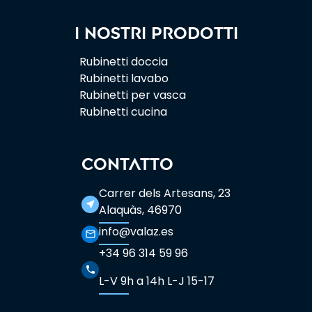
I nostri prodotti
Rubinetti doccia
Rubinetti lavabo
Rubinetti per vasca
Rubinetti cucina
CONTATTO
Carrer dels Artesans, 23
near_me
Alaquàs, 46970
info@valaz.es
mail_outline
+34 96 314 59 96
phone
L-V 9h a 14h L-J 15-17