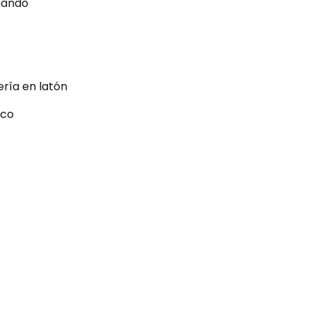
ando
ería en latón
ico