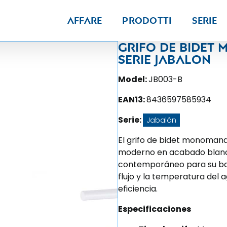
Affare
Prodotti
Serie
Grifo de bide
Serie Jabalon
Model:
JB003-B
EAN13:
8436597585934
Serie:
Jabalón
El grifo de bidet monomand
moderno en acabado blanco,
contemporáneo para su bañ
flujo y la temperatura del
eficiencia.
Especificaciones