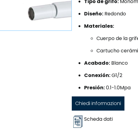
Tipo de grifo:
Monom
Diseño:
Redondo
Materiales:
Cuerpo de la grif
Cartucho cerám
Acabado:
Blanco
Conexión:
G1/2
Presión:
0.1-1.0Mpa
Chiedi informazioni
Scheda dati