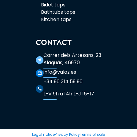
Bidet taps
Bathtubs taps
Kitchen taps
CONTACT
Carrer dels Artesans, 23
near_me
Alaquàs, 46970
info@valaz.es
mail_outline
+34 96 314 59 96
phone
L-V 9h a 14h L-J 15-17
Legal notice
Privacy Policy
Terms of sale