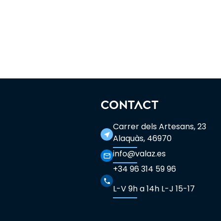
CONTACT
Carrer dels Artesans, 23
near_me
Alaquàs, 46970
info@valaz.es
mail_outline
+34 96 314 59 96
phone
L-V 9h a 14h L-J 15-17