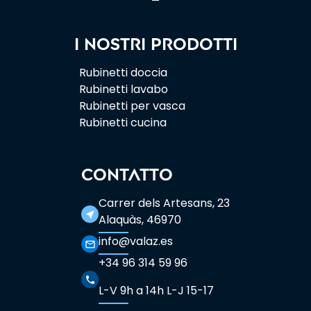
I nostri prodotti
Rubinetti doccia
Rubinetti lavabo
Rubinetti per vasca
Rubinetti cucina
CONTATTO
Carrer dels Artesans, 23
near_me
Alaquàs, 46970
info@valaz.es
mail_outline
+34 96 314 59 96
phone
L-V 9h a 14h L-J 15-17