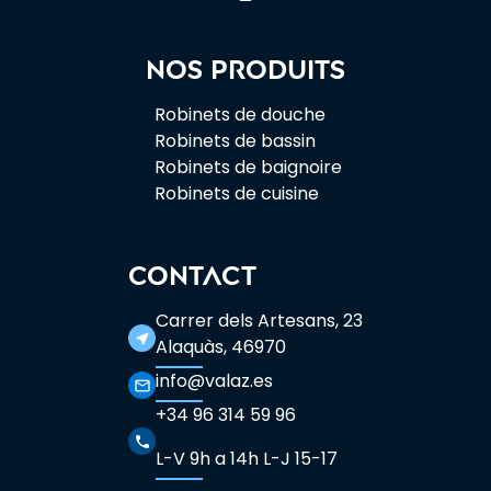
Nos produits
Robinets de douche
Robinets de bassin
Robinets de baignoire
Robinets de cuisine
CONTACT
Carrer dels Artesans, 23
near_me
Alaquàs, 46970
info@valaz.es
mail_outline
+34 96 314 59 96
phone
L-V 9h a 14h L-J 15-17