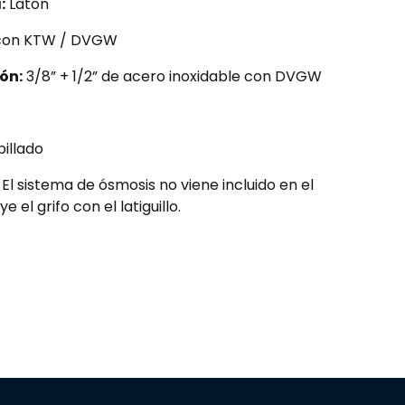
:
Latón
con KTW / DVGW
ón:
3/8” + 1/2” de acero inoxidable con DVGW
illado
: El sistema de ósmosis no viene incluido en el
e el grifo con el latiguillo.