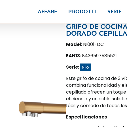
Affare
Prodotti
Serie
Grifo de cocin
dorado cepillad
Model:
NI001-DC
EAN13:
8436597585521
Serie:
Nilo
Este grifo de cocina de 3 ví
combina funcionalidad y el
cepillado ofrecen un toque 
eficiencia y un estilo sofis
fácil y cómodo de todos los
Especificaciones