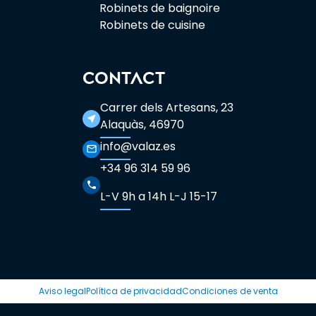
Robinets de baignoire
Robinets de cuisine
CONTACT
Carrer dels Artesans, 23
near_me
Alaquàs, 46970
info@valaz.es
mail_outline
+34 96 314 59 96
phone
L-V 9h a 14h L-J 15-17
Aviso legal
Política de privacidad
Condiciones de venta