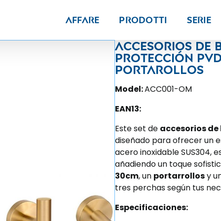
Affare
Prodotti
Serie
Accesorios de 
protección PVD
Portarollos
Model:
ACC001-OM
EAN13:
Este set de
accesorios de
diseñado para ofrecer un e
acero inoxidable SUS304, e
añadiendo un toque sofistic
30cm
, un
portarrollos
y u
tres perchas según tus nec
Especificaciones: