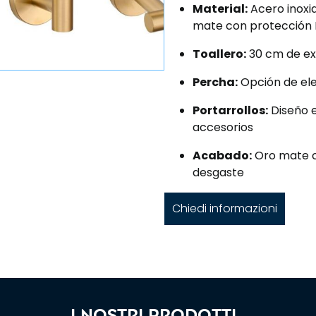
Material:
Acero inoxi
mate con protección
Toallero:
30 cm de ext
Percha:
Opción de eleg
Portarrollos:
Diseño e
accesorios
Acabado:
Oro mate co
desgaste
Chiedi informazioni
I nostri prodotti