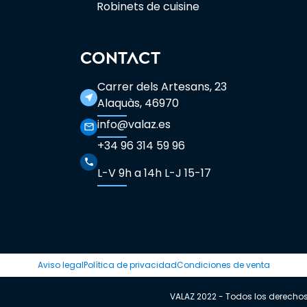
Robinets de cuisine
CONTACT
Carrer dels Artesans, 23
near_me
Alaquàs, 46970
info@valaz.es
mail_outline
+34 96 314 59 96
phone
L-V 9h a 14h L-J 15-17
Aviso legal
Política de privacidad
Condiciones de venta
VALAZ 2022 - Todos los derecho