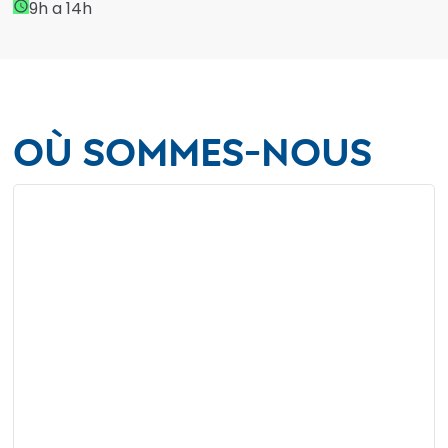
9h a 14h
access_time
Où sommes-nous