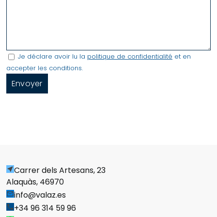
Je déclare avoir lu la
politique de confidentialité
et en
accepter les conditions.
Alternative:
Carrer dels Artesans, 23
near_me
Alaquàs, 46970
info@valaz.es
mail_outline
+34 96 314 59 96
phone