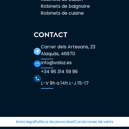
Robinets de baignoire
Robinets de cuisine
CONTACT
Carrer dels Artesans, 23
near_me
Alaquàs, 46970
info@valaz.es
mail_outline
+34 96 314 59 96
phone
L-V 9h a 14h L-J 15-17
Aviso legal
Política de privacidad
Condiciones de venta