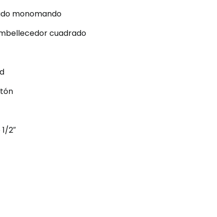
trado monomando
embellecedor cuadrado
ud
atón
 1/2″