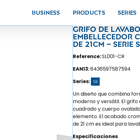
Business
Products
Series
Grifo de lava
embellecedor 
de 21CM – Serie s
Reference:
SL001-CR
EAN13:
8436597587594
Series:
Sil
Un diseño que combina form
moderno y versátil. El grif
cuadrado y cuerpo ovalado,
elemento. El acabado croma
de 21 cm es ideal para lav
Especificaciones