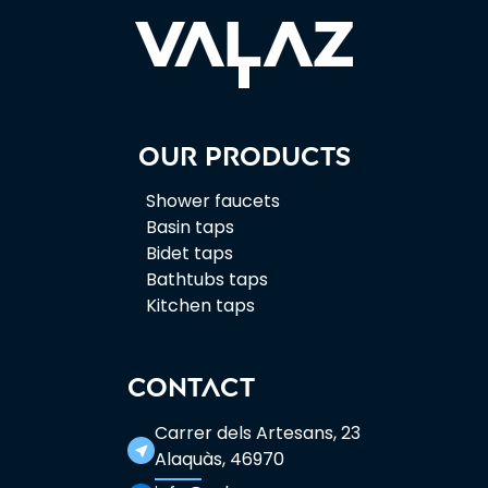
Our products
Shower faucets
Basin taps
Bidet taps
Bathtubs taps
Kitchen taps
CONTACT
Carrer dels Artesans, 23
near_me
Alaquàs, 46970