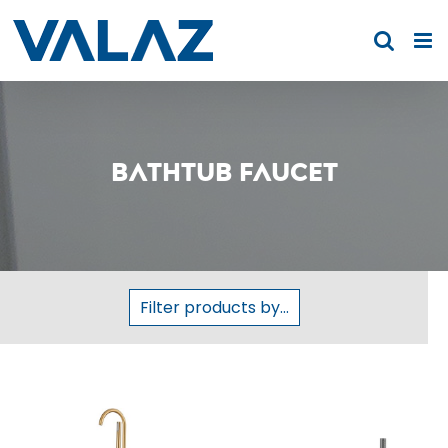
Skip
to
content
Bathtub faucet
Filter products by...