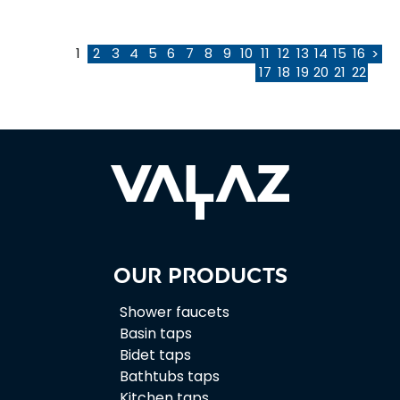
1
2
3
4
5
6
7
8
9
10
11
12
13
14
15
16
>
17
18
19
20
21
22
Our products
Shower faucets
Basin taps
Bidet taps
Bathtubs taps
Kitchen taps