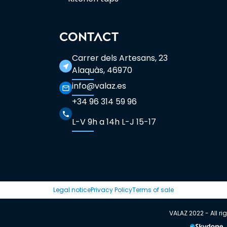
CONTACT
Carrer dels Artesans, 23
near_me
Alaquàs, 46970
info@valaz.es
mail_outline
+34 96 314 59 96
phone
L-V 9h a 14h L-J 15-17
Legal notice
Privacy Policy
Terms of sale
VALAZ 2022 - All ri