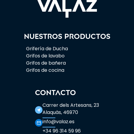
Nuestros productos
Grifería de Ducha
Grifos de lavabo
Grifos de bañera
Grifos de cocina
CONTACTO
Carrer dels Artesans, 23
near_me
Alaquàs, 46970
info@valaz.es
mail_outline
+34 96 314 59 96