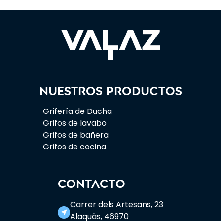
Nuestros productos
Grifería de Ducha
Grifos de lavabo
Grifos de bañera
Grifos de cocina
CONTACTO
Carrer dels Artesans, 23
near_me
Alaquàs, 46970