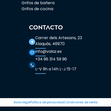
Grifos de bañera
Grifos de cocina
CONTACTO
Carrer dels Artesans, 23
near_me
Alaquàs, 46970
info@valaz.es
mail_outline
+34 96 314 59 96
phone
L-V 9h a 14h L-J 15-17
Aviso legal
Política de privacidad
Condiciones de venta