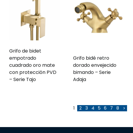
Grifo de bidet
empotrado
Grifo bidé retro
cuadrado oro mate
dorado envejecido
con protección PVD
bimando – Serie
– Serie Tajo
Adaja
1
2
3
4
5
6
7
8
>