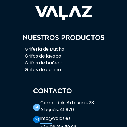
Nuestros productos
Grifería de Ducha
Grifos de lavabo
Grifos de bañera
Grifos de cocina
CONTACTO
Carrer dels Artesans, 23
near_me
Alaquàs, 46970
info@valaz.es
mail_outline