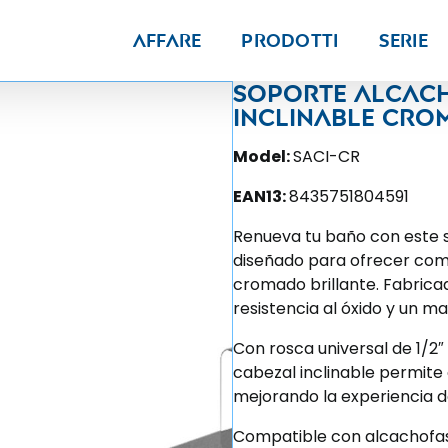
Affare
Prodotti
Serie
Soporte alcac
inclinable cr
Model:
SACI-CR
EAN13:
8435751804591
Renueva tu baño con este 
diseñado para ofrecer com
cromado brillante. Fabricad
resistencia al óxido y un m
Con rosca universal de 1/2″ y
cabezal inclinable permite 
mejorando la experiencia d
Compatible con alcachofa