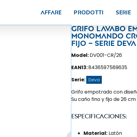
Affare
Prodotti
Serie
Grifo lavabo 
monomando cro
fijo – Serie Deva
Model:
DV001-CR/26
EAN13:
8436597589635
Serie:
Deva
Grifo empotrado con diseño
Su caño fino y fijo de 26 cm
Especificaciones:
Material:
Latón