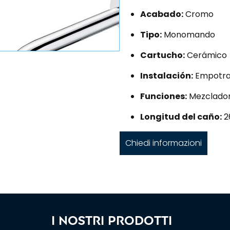
Acabado:
Cromo
Tipo:
Monomando
Cartucho:
Cerámico
Instalación:
Empotr
Funciones:
Mezclador 
Longitud del caño:
2
Chiedi informazioni
I nostri prodotti