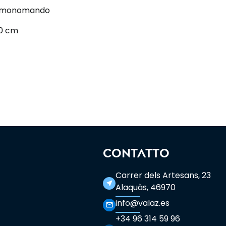
o monomando
20 cm
CONTATTO
Carrer dels Artesans, 23
near_me
Alaquàs, 46970
info@valaz.es
mail_outline
+34 96 314 59 96