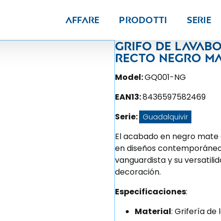
Affare
Prodotti
Serie
Grifo de lava
recto negro ma
Model:
GQ001-NG
EAN13:
8436597582469
Serie:
Guadalquivir
El acabado en negro mate 
en diseños contemporáneos
vanguardista y su versatili
decoración.
Especificaciones
:
Material
: Grifería de 