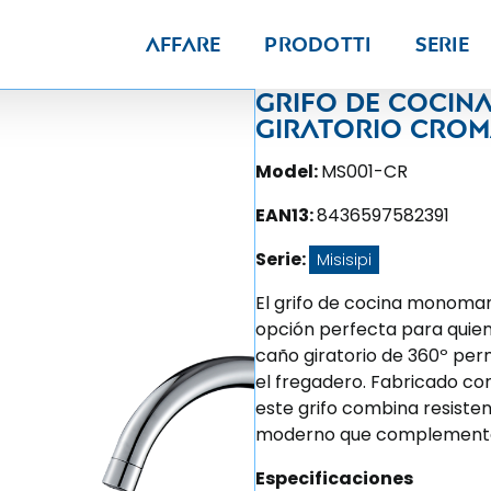
Affare
Prodotti
Serie
Grifo de coci
giratorio croma
Model:
MS001-CR
EAN13:
8436597582391
Serie:
Misisipi
El grifo de cocina monoma
opción perfecta para quien
caño giratorio de 360º permi
el fregadero. Fabricado con
este grifo combina resisten
moderno que complementa c
Especificaciones