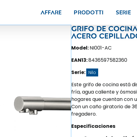
Affare
Prodotti
Serie
Grifo de cocin
acero cepillado
Model:
NI001-AC
EAN13:
8436597582360
Serie:
Nilo
Este grifo de cocina está d
fría, agua caliente y ósmosi
hogares que cuentan con u
Con un caño giratorio de 3
fregadero.
Especificaciones