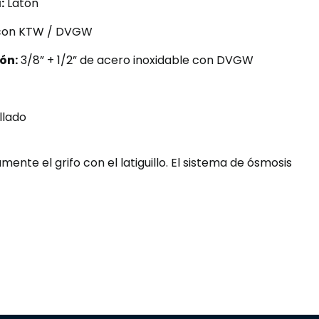
:
Latón
con KTW / DVGW
ón:
3/8” + 1/2” de acero inoxidable con DVGW
llado
ente el grifo con el latiguillo. El sistema de ósmosis