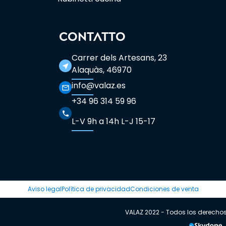
CONTATTO
Carrer dels Artesans, 23
near_me
Alaquàs, 46970
info@valaz.es
mail_outline
+34 96 314 59 96
phone
L-V 9h a 14h L-J 15-17
Aviso legal
Política de privacidad
Condiciones de venta
VALAZ 2022 - Todos los derecho