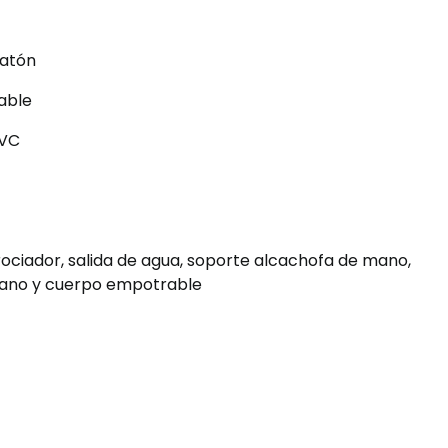
latón
dable
PVC
rociador, salida de agua, soporte alcachofa de mano,
 mano y cuerpo empotrable