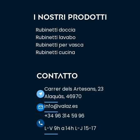
I nostri prodotti
Rubinetti doccia
Rubinetti lavabo
Rubinetti per vasca
Rubinetti cucina
CONTATTO
Carrer dels Artesans, 23
near_me
Alaquàs, 46970
info@valaz.es
mail_outline
+34 96 314 59 96
phone
L-V 9h a 14h L-J 15-17