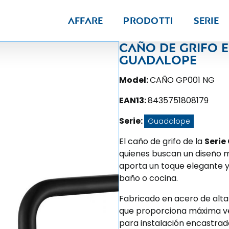
Affare
Prodotti
Serie
Caño de grifo e
Guadalope
Model:
CAÑO GP001 NG
EAN13:
8435751808179
Serie:
Guadalope
El caño de grifo de la
Serie
quienes buscan un diseño m
aporta un toque elegante y
baño o cocina.
Fabricado en acero de alta
que proporciona máxima ver
para instalación encastra