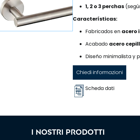
1, 2 o 3 perchas
(segú
Características:
Fabricados en
acero 
Acabado
acero cepil
Diseño minimalista y
Chiedi informazioni
Scheda dati
I nostri prodotti