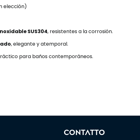
n elección)
inoxidable SUS304
, resistentes a la corrosión.
lado
, elegante y atemporal.
 práctico para baños contemporáneos.
CONTATTO