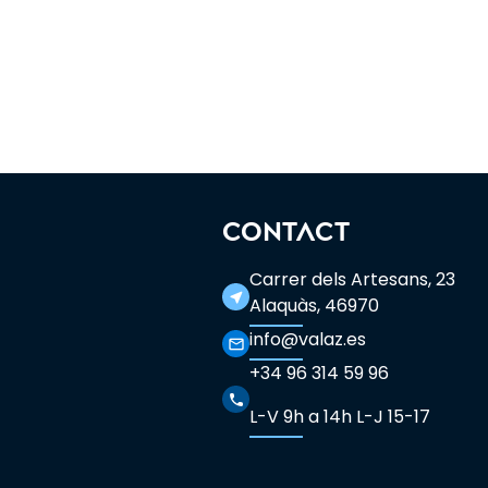
CONTACT
Carrer dels Artesans, 23
near_me
Alaquàs, 46970
info@valaz.es
mail_outline
+34 96 314 59 96
phone
L-V 9h a 14h L-J 15-17