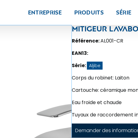
Entreprise
Produits
Série
Mitigeur lavabo
Référence:
AL001-CR
EAN13:
Série:
Aljibe
Corps du robinet: Laiton
Cartouche: céramique m
Eau froide et chaude
Tuyaux de raccordement in
Demander des informatio