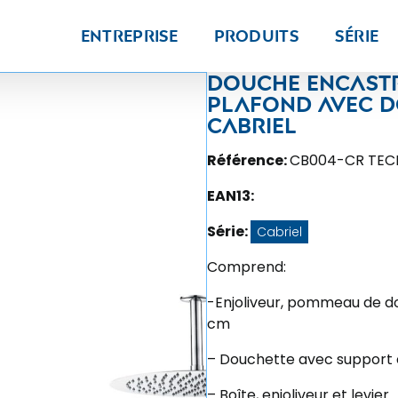
Entreprise
Produits
Série
Douche encas
plafond avec d
Cabriel
Référence:
CB004-CR TE
EAN13:
Série:
Cabriel
Comprend:
-Enjoliveur, pommeau de d
cm
– Douchette avec support et
– Boîte, enjoliveur et levier.