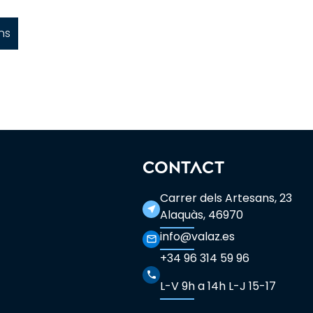
ns
CONTACT
Carrer dels Artesans, 23
near_me
Alaquàs, 46970
info@valaz.es
mail_outline
+34 96 314 59 96
phone
L-V 9h a 14h L-J 15-17