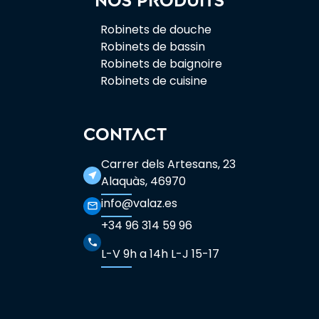
Robinets de douche
Robinets de bassin
Robinets de baignoire
Robinets de cuisine
CONTACT
Carrer dels Artesans, 23
near_me
Alaquàs, 46970
info@valaz.es
mail_outline
+34 96 314 59 96
phone
L-V 9h a 14h L-J 15-17