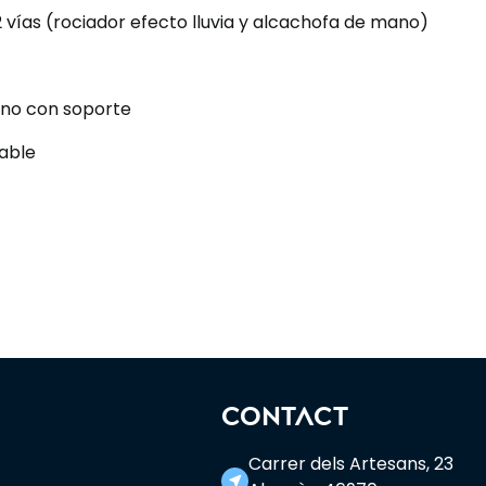
ías (rociador efecto lluvia y alcachofa de mano)
no con soporte
able
CONTACT
Carrer dels Artesans, 23
near_me