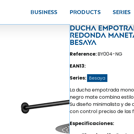
Business
Products
Series
Ducha empotra
redonda maneta
Besaya
Reference:
BY004-NG
EAN13:
Series:
Besaya
La ducha empotrada mono
negro mate combina estilo 
Su diseño minimalista y de 
con control preciso de las 
Especificaciones: