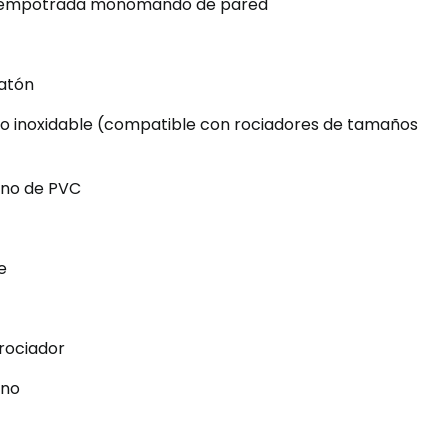
 empotrada monomando de pared
atón
o inoxidable (compatible con rociadores de tamaños
no de PVC
e
 rociador
ano