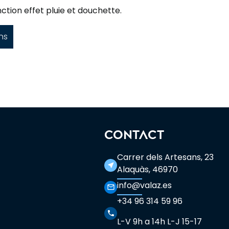
tion effet pluie et douchette.
ns
CONTACT
Carrer dels Artesans, 23
near_me
Alaquàs, 46970
info@valaz.es
mail_outline
+34 96 314 59 96
phone
L-V 9h a 14h L-J 15-17