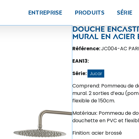
Entreprise
Produits
Série
Douche encast
mural en acier 
Référence:
JC004-AC PAR
EAN13:
Série:
Jucar
Comprend: Pommeau de douc
mural. 2 sorties d’eau (po
flexible de 150cm.
Matériaux: Pommeau de douc
douchette en PVC et flexibl
Finition: acier brossé