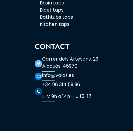
Basin taps
Bidet taps
Bathtubs taps
Kitchen taps
CONTACT
Carrer dels Artesans, 23
near_me
Alaquàs, 46970
info@valaz.es
mail_outline
+34 96 314 59 96
phone
L-V 9h a 14h L-J 15-17