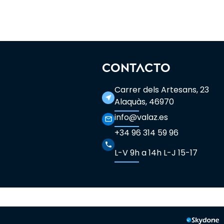
CONTACTO
Carrer dels Artesans, 23
near_me
Alaquàs, 46970
info@valaz.es
mail_outline
+34 96 314 59 96
phone
L-V 9h a 14h L-J 15-17