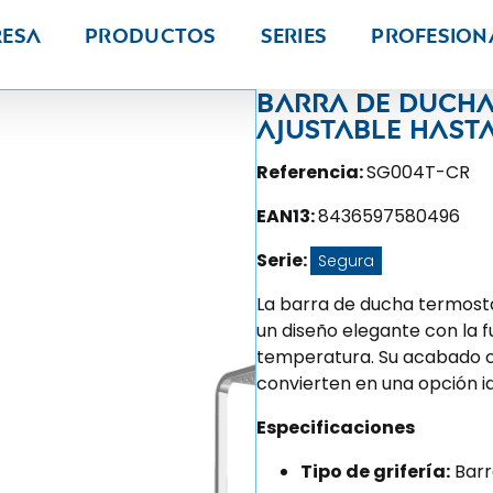
resa
Productos
Series
PROFESION
Barra de ducha
ajustable hast
Referencia:
SG004T-CR
EAN13:
8436597580496
Serie:
Segura
La barra de ducha termost
un diseño elegante con la f
temperatura. Su acabado cr
convierten en una opción 
Especificaciones
Tipo de grifería:
Barr