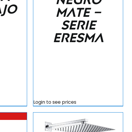
ajo
mate –
Serie
Eresma
Login to see prices