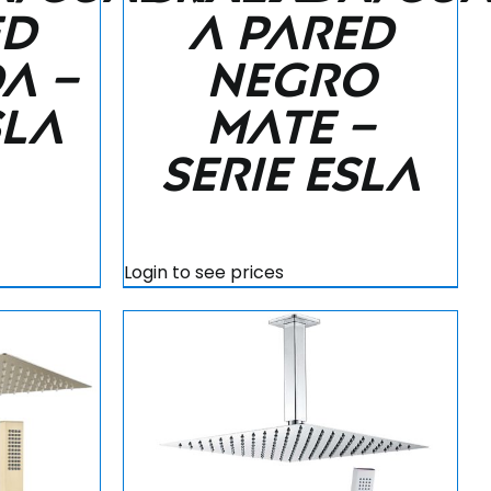
ed
a pared
a –
negro
sla
mate –
Serie Esla
Login to see prices