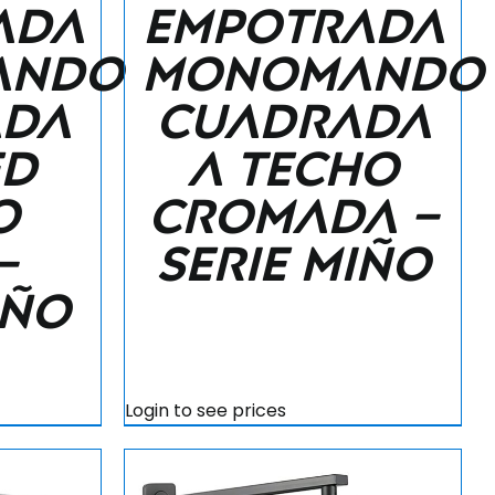
ada
empotrada
ando
monomando
ada
cuadrada
ed
a techo
o
cromada –
–
Serie Miño
iño
Login to see prices