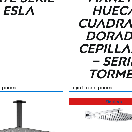
Esla
huec
cuadr
dora
cepill
– Seri
Torme
e prices
Login to see prices
Sin stock