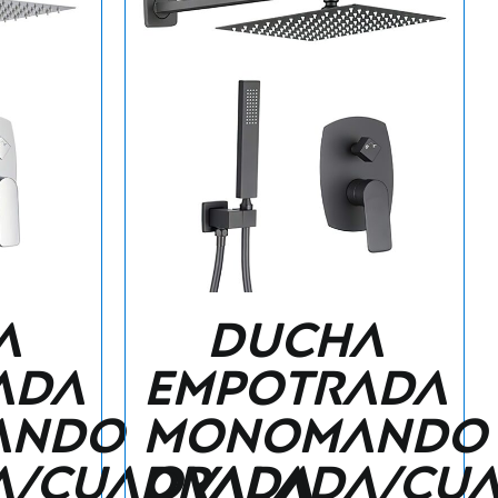
a
Ducha
ada
empotrada
ando
monomando
a/cuadrada
ovalada/cu