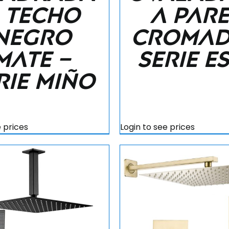
 techo
a par
negro
cromad
mate –
Serie E
rie Miño
e prices
Login to see prices