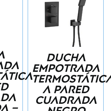
a
Ducha
ada
empotrada
ática
termostátic
ed
a pared
ada
cuadrada
a –
negro