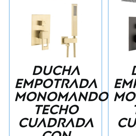
Ducha
empotrada
em
monomando
mo
techo
cuadrada
cu
con