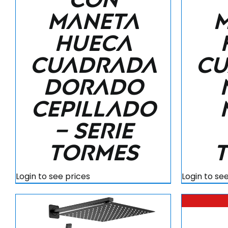
maneta
hueca
cuadrada
cu
dorado
cepillado
– Serie
Tormes
Login to see prices
Login to se