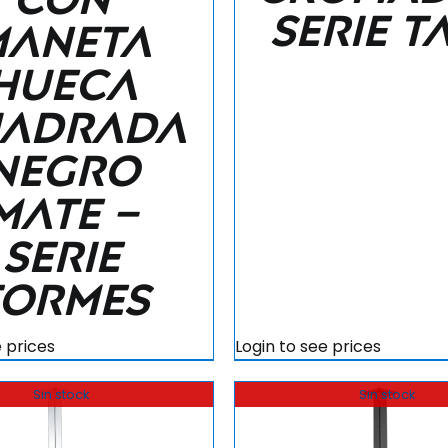
Serie t
maneta
hueca
adrada
negro
mate –
Serie
Tormes
e prices
Login to see prices
Sin stock
Sin stock