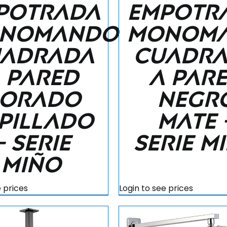
potrada
empotr
nomando
monom
adrada
cuadr
 pared
a par
orado
negr
pillado
mate 
– Serie
Serie M
Miño
e prices
Login to see prices