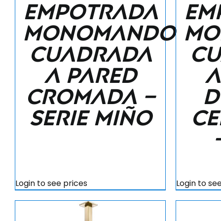
empotrada
em
monomando
mo
cuadrada
cu
a pared
a
cromada –
d
Serie Miño
ce
Login to see prices
Login to se