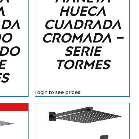
a
hueca
ada
cuadrada
do
cromada –
ado
Serie
e
Tormes
s
Login to see prices