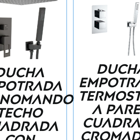
Duch
Ducha
empotr
potrada
termost
nomando
a par
techo
cuadr
adrada
cromad
con