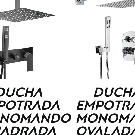
Ducha
Duch
potrada
empotr
nomando
monom
adrada
ovalad