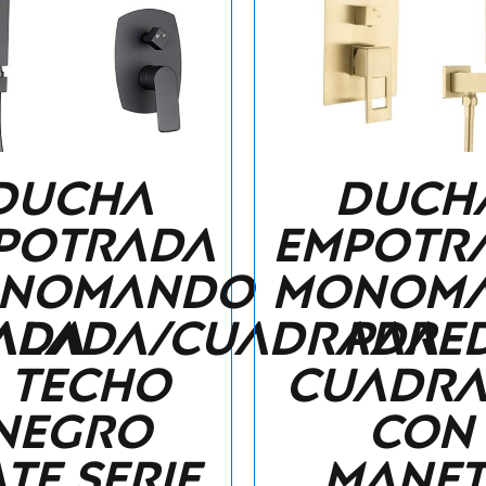
Ducha
Duch
potrada
empotr
nomando
monom
ada
alada/cuadrada
pare
 techo
cuadr
negro
con
te serie
manet