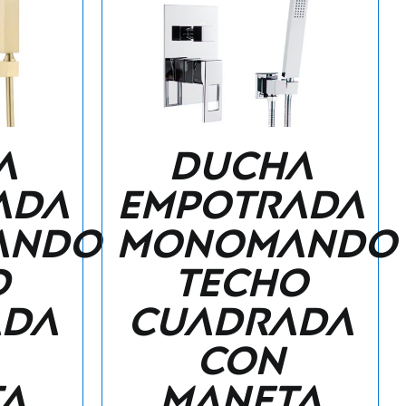
a
Ducha
ada
empotrada
ando
monomando
d
techo
ada
cuadrada
con
a
maneta