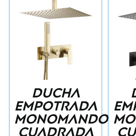
Ducha
empotrada
em
monomando
mo
cuadrada
cu