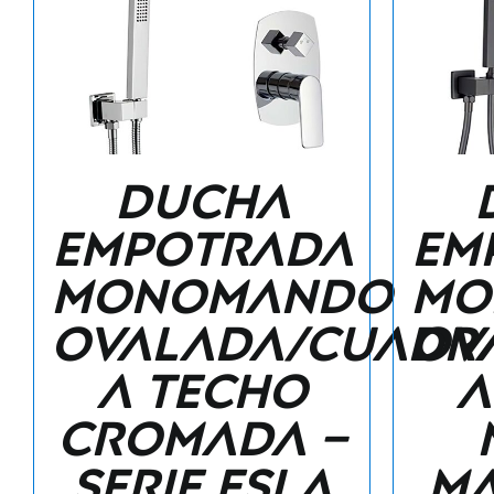
Ducha
empotrada
em
monomando
mo
ovalada/cuadr
ov
a techo
a
cromada –
Serie Esla
ma