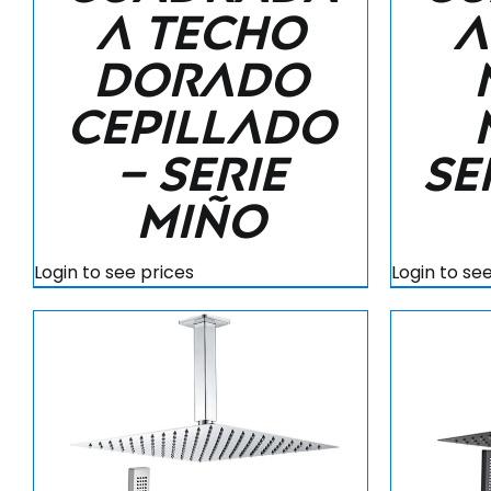
a techo
a
dorado
cepillado
– Serie
Se
Miño
Login to see prices
Login to se