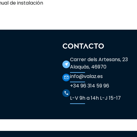
ual de instalación
CONTACTO
Carrer dels Artesans, 23
near_me
Alaquàs, 46970
info@valaz.es
mail_outline
+34 96 314 59 96
phone
L-V 9h a 14h L-J 15-17