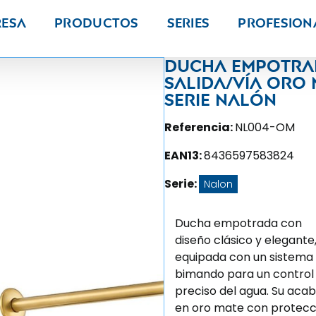
resa
Productos
Series
PROFESION
Ducha empotra
salida/vía oro
Serie Nalón
Referencia:
NL004-OM
EAN13:
8436597583824
Serie:
Nalon
Ducha empotrada con
diseño clásico y elegante
equipada con un sistema
bimando para un control
preciso del agua. Su aca
en oro mate con protecc