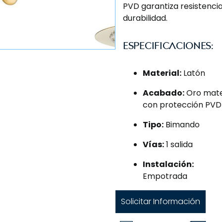
PVD garantiza resistencia
durabilidad.
Especificaciones:
Material:
Latón
Acabado:
Oro mat
con protección PVD
Tipo:
Bimando
Vías:
1 salida
Instalación:
Empotrada
Solicitar Información