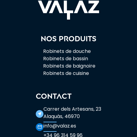
Nos produits
Robinets de douche
Robinets de bassin
Robinets de baignoire
Robinets de cuisine
CONTACT
Carrer dels Artesans, 23
near_me
Alaquàs, 46970
info@valaz.es
mail_outline
+34 96 314 59 96