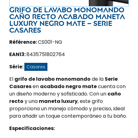
Grifo de lavabo monomando
caño recto acabado maneta
luxury negro mate – Serie
Casares
Référence:
CS001-NG
EAN13:
8435751802764
Série:
Casares
El
grifo de lavabo monomando
de la
Serie
Casares
en
acabado negro mate
cuenta con
un diseño moderno y sofisticado. Con un
caño
recto
y una
maneta luxury
, este grifo
proporciona un manejo cómodo y preciso, ideal
para añadir un toque contemporáneo a tu baño.
Especificaciones: