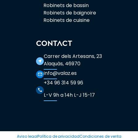
Robinets de bassin
Robinets de baignoire
Robinets de cuisine
CONTACT
Carrer dels Artesans, 23
near_me
Alaquàs, 46970
info@valaz.es
mail_outline
+34 96 314 59 96
phone
L-V 9h a 14h L-J 15-17
Aviso legal
Política de privacidad
Condiciones de venta