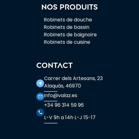
Nos produits
Robinets de douche
Robinets de bassin
Robinets de baignoire
Robinets de cuisine
CONTACT
Carrer dels Artesans, 23
near_me
Alaquàs, 46970
info@valaz.es
mail_outline
+34 96 314 59 96
phone
L-V 9h a 14h L-J 15-17