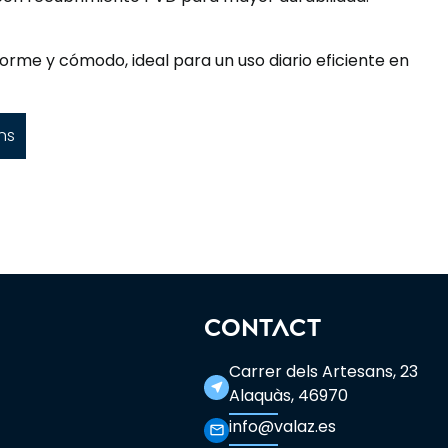
forme y cómodo, ideal para un uso diario eficiente en
ns
CONTACT
Carrer dels Artesans, 23
near_me
Alaquàs, 46970
info@valaz.es
mail_outline