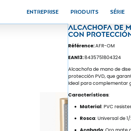
Entreprise
Produits
Série
Alcachofa de m
con protecció
Référence:
AFR-OM
EAN13:
8435751804324
Alcachofa de mano de dise
protección PVD, que garanti
Ideal para complementar gri
Características
:
Material
: PVC resiste
Rosca
: Universal de 
Acabado
: Oro mate 