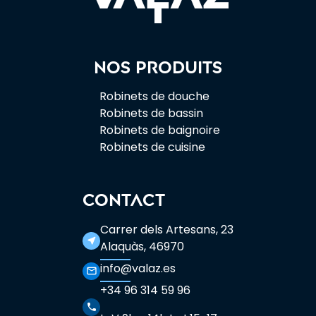
Nos produits
Robinets de douche
Robinets de bassin
Robinets de baignoire
Robinets de cuisine
CONTACT
Carrer dels Artesans, 23
near_me
Alaquàs, 46970
info@valaz.es
mail_outline
+34 96 314 59 96
phone