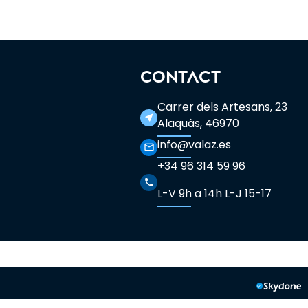
CONTACT
Carrer dels Artesans, 23
near_me
Alaquàs, 46970
info@valaz.es
mail_outline
+34 96 314 59 96
phone
L-V 9h a 14h L-J 15-17