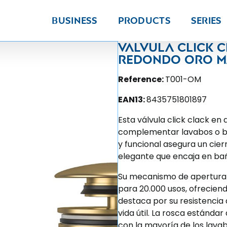
Business
Products
Series
Valvula click c
redondo oro m
Reference:
T001-OM
EAN13:
8435751801897
Esta válvula click clack e
complementar lavabos o bid
y funcional asegura un cier
elegante que encaja en ba
Su mecanismo de apertura y
para 20.000 usos, ofreciendo
destaca por su resistencia
vida útil. La rosca estándar
con la mayoría de los lava