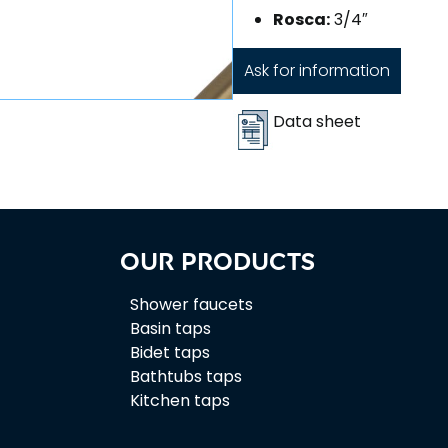
Rosca:
3/4″
Ask for information
Data sheet
Our products
Shower faucets
Basin taps
Bidet taps
Bathtubs taps
Kitchen taps