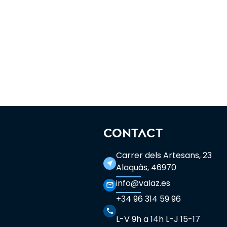
CONTACT
Carrer dels Artesans, 23
near_me
Alaquàs, 46970
info@valaz.es
mail_outline
+34 96 314 59 96
phone
L-V 9h a 14h L-J 15-17