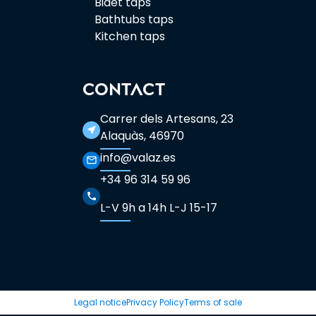
Bidet taps
Bathtubs taps
Kitchen taps
CONTACT
Carrer dels Artesans, 23
near_me
Alaquàs, 46970
info@valaz.es
mail_outline
+34 96 314 59 96
phone
L-V 9h a 14h L-J 15-17
Legal notice
Privacy Policy
Terms of sale