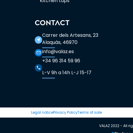
Kitchen taps
CONTACT
Carrer dels Artesans, 23
near_me
Alaquàs, 46970
info@valaz.es
mail_outline
+34 96 314 59 96
phone
L-V 9h a 14h L-J 15-17
Legal notice
Privacy Policy
Terms of sale
VALAZ 2022 - All ri