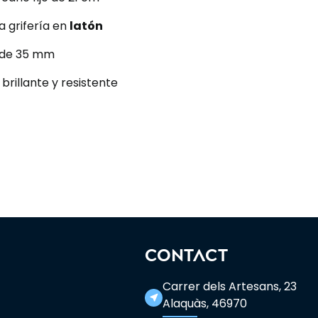
a grifería en
latón
de 35 mm
, brillante y resistente
CONTACT
Carrer dels Artesans, 23
near_me
Alaquàs, 46970