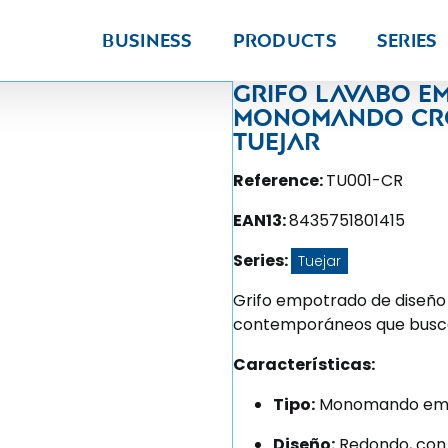
Business
Products
Series
Grifo lavabo 
monomando cro
Tuejar
Reference:
TU001-CR
EAN13:
8435751801415
Series:
Tuejar
Grifo empotrado de diseño 
contemporáneos que busca
Características:
Tipo:
Monomando emp
Diseño:
Redondo, con 